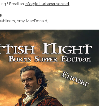
ung ! Email an
info@kulturbanausen.net
ik
Dubliners, Amy MacDonald,..