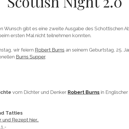
Scottish Night 2.0
hen Wunsch gibt es eine zweite Ausgabe des Schottischen A
beim ersten Mal nicht teilnehmen konnten.
stag, wir feiern
Robert Burns
an seinem Geburtstag, 25. Ja
onellen
Burns Supper
.
ichte
vom Dichter und Denker
Robert Burns
in Englische
d Tatties
r und Rezept hier..
1,-