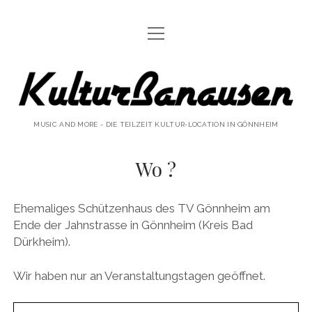
Menü
AKTUELLE VERANSTALTUNGEN 2026
öffnen
JOHNNY’S POPSHOW
KulturBanausen
BILDER
MUSIC AND MORE - DIE TEILZEIT KULTUR-LOCATION IN GÖNNHEIM
HISTORY
ÜBER UNS
Wo ?
WO ?
Ehemaliges Schützenhaus des TV Gönnheim am
VORVERKAUF
Ende der Jahnstrasse in Gönnheim (Kreis Bad
Dürkheim).
Menü
IMPRESSUM
öffnen
HAFTUNGSAUSSCHLUSS
Wir haben nur an Veranstaltungstagen geöffnet.